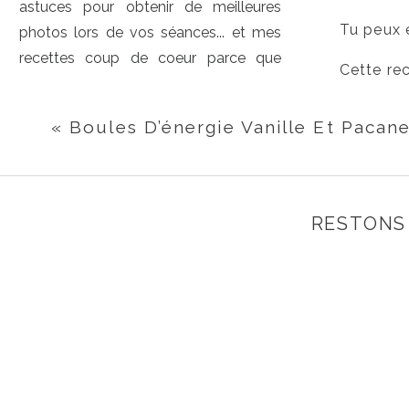
astuces pour obtenir de meilleures
Tu peux e
photos lors de vos séances... et mes
recettes coup de coeur parce que
Cette rec
vous le savez, outre la photographie, je
bien la 
suis une maman X 3 et je passe
«
Boules D’énergie Vanille Et Pacan
beaucoup de temps en cuisine. ;)
1 banane
RESTONS 
2 oeufs
Collation
,
Recettes
1/2 tass
2 cuillèr
1/4 tasse
1 tasse 